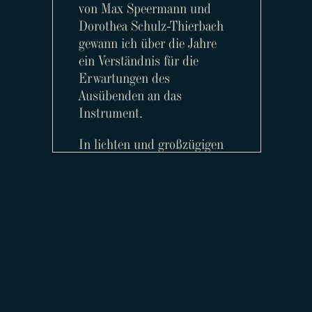
von Max Speermann und
Dorothea Schulz-Thierbach
gewann ich über die Jahre
ein Verständnis für die
Erwartungen des
Ausübenden an das
Instrument.
In lichten und großzügigen
Räumen steht Ihnen ein
ruhiges Musikzimmer zum
Testen von Instrumenten
und Zubehör sowie zur
vergleichenden Beurteilung
von Klangregulierungen zur
Verfügung.
Verkehrstechnisch ideal
Deutsch
English
Impressum
Datenschutz
© Burkhard Mayer