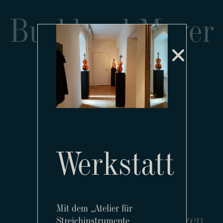
Burkhard Mayer
Atelier für
Streichinstrumente
Würzburg
Werkstatt
Mit dem „Atelier für
Kontakt
Atelier
Referenzen
Streichinstrumente